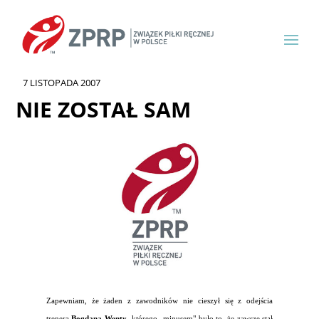
7 LISTOPADA 2007
NIE ZOSTAŁ SAM
Zapewniam, że żaden z zawodników nie cieszył się z odejścia
trenera
Bogdana Wenty
, którego „minusem" było to, że zawsze stał