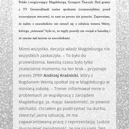
Polski i rozgrywający Magdeburga, Grzegorz Tkaczyk. Dziś gramy
z TV Grosswallstadt ważne spotkanie (rozmawialiśmy przed
wczorajszym meczem), to nam na pewno nie pomoże. Zapewniam,
że żaden z zawodników nie cieszył się z odejścia trenera Wenty,
którego „minusem" było to, że nigdy prawdy nie owijał w bawełnę i
że zawsze stał murem za zawodnikami.
Mimo wszystko, decyzja władz Magdeburga nie
wszystkich zaskoczyła. – To było do
przewidzenia, kwestią czasu było tylko
znalezienie momentu na ten krok – przyznaje
prezes ZPRP
Andrzej Kraśnicki
, który z
Bogdanem Wentą spotkał się w Magdeburgu w
minioną sobotę. – Trener informował mnie o
problemach ze współpracą z zarządem
Magdeburga. Ja, mając świadomość, że pewnie
odchodzi, chciałem go podtrzymać na duchu,
stworzyć jasną sytuację, że ma
zagwarantowaną pracę z reprezentacją. Ludzie
muszą mieć świadomość, że nie są sami, bez