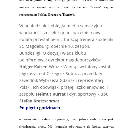
murem za zawodnikami – mówi na łamach "Sportu" kapitan
reprezentacji Polski,
Grzegorz Tkaczyk.
W poniedziałek obiegła media sensacyjna
wiadomość, że selekcjoner wicemistrzów
świata przesta! pełnić funkcją trenera siódemki
SC Magdeburg, obecnie 10. zespołu
Bundesligi. O decyzji władz klubu
poinformował dyrektor magdeburczyków
Holger Kaiser
. Wraz z Wentą zwolniony został
jego asystent Grzegorz Subocz, przed laty
zawodnik Wybrzeża Gdańsk i reprezentacji
Polski. Ich obowiązki przejęli szkoleniowiec II
zespołu
Helmut Kurrat
i dyr. sportowy klubu
Stefan Kretzschmar.
Po pięciu godzinach
– Formalnie zostałem urlopowany, mam jednak nadal obowiązek
świadczenia pracy. Mój kontrakt obowiązuje do końca czerwca