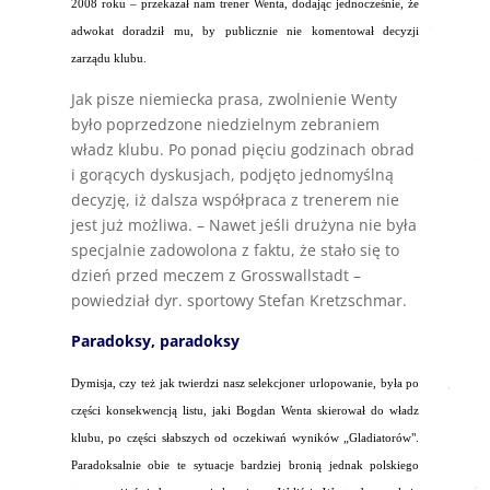
2008 roku – przekazał nam trener Wenta, dodając jednocześnie, że
adwokat doradził mu, by publicznie nie komentował decyzji
zarządu klubu.
Jak pisze niemiecka prasa, zwolnienie Wenty
było poprzedzone niedzielnym zebraniem
władz klubu. Po ponad pięciu godzinach obrad
i gorących dyskusjach, podjęto jednomyślną
decyzję, iż dalsza współpraca z trenerem nie
jest już możliwa. – Nawet jeśli drużyna nie była
specjalnie zadowolona z faktu, że stało się to
dzień przed meczem z Grosswallstadt –
powiedział dyr. sportowy Stefan Kretzschmar.
Paradoksy, paradoksy
Dymisja, czy też jak twierdzi nasz selekcjoner urlopowanie, była po
części konsekwencją listu, jaki Bogdan Wenta skierował do władz
klubu, po części słabszych od oczekiwań wyników „Gladiatorów".
Paradoksalnie obie te sytuacje bardziej bronią jednak polskiego