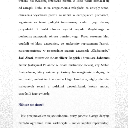
trenera, niż świadczą przeciwko niemu. W liście Wenta domagał się
od zarządu klubu m.in. uregulowania zaległości za ubiegły sezon,
określenia wysokości premii za udział w europejskich pucharach,
wyjaśnień na temat polityki transferowej klubu i jego dalszej
przyszłości. Z kolei obecne wyniki zespołu Magdeburga są
pochodną przespania okresu transferowego. Przed sezonem klub
opuścili tej klasy zawodnicy, co znakomity reprezentant Francji,
najskuteczniejszy w poprzednim sezonie zawodnik „Gladiatorów"
Joel Abati
, mistrzowie świata
0liver Roggish
i bramkarz
Johannes
Bitter
(zatrzymał Polaków w finale mistrzostw świata), czy Stefan
Kretzschmar, który zakończył karierę. Na marginesie dodajmy, że
ten ostatni, enfant terrible niemieckiego handballu, nigdy nie miał
najlepszych relacji z polskimi zawodnikami, którzy mocno
przyćmili jego gwiazdę.
Nikt się nie cieszył
– Nie przejmowałem się spekulacjami prasy, pewnie dlatego decyzja
zarządu ogromnie mnie zaskoczyła – mówi kapitan reprezentacji