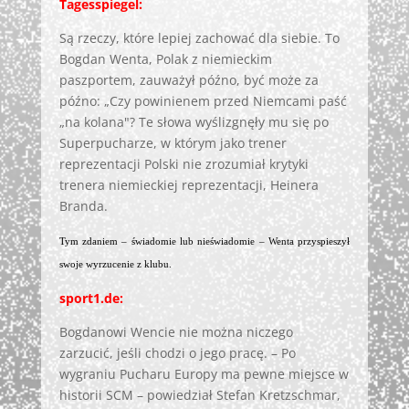
Tagesspiegel:
Są rzeczy, które lepiej zachować dla siebie. To
Bogdan Wenta, Polak z niemieckim
paszportem, zauważył późno, być może za
późno: „Czy powinienem przed Niemcami paść
„na kolana"? Te słowa wyślizgnęły mu się po
Superpucharze, w którym jako trener
reprezentacji Polski nie zrozumiał krytyki
trenera niemieckiej reprezentacji, Heinera
Branda.
Tym zdaniem – świadomie lub nieświadomie – Wenta przyspieszył
swoje wyrzucenie z klubu.
sport1.de:
Bogdanowi Wencie nie można niczego
zarzucić, jeśli chodzi o jego pracę. – Po
wygraniu Pucharu Europy ma pewne miejsce w
historii SCM – powiedział Stefan Kretzschmar,