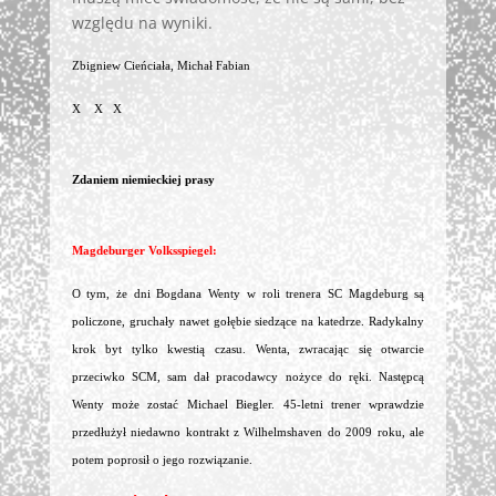
względu na wyniki.
Zbigniew Cieńciała, Michał Fabian
X X X
Zdaniem niemieckiej prasy
Magdeburger Volksspiegel:
O tym, że dni Bogdana Wenty w roli trenera SC Magdeburg są
policzone, gruchały nawet gołębie siedzące na katedrze. Radykalny
krok byt tylko kwestią czasu. Wenta, zwracając się otwarcie
przeciwko SCM, sam dał pracodawcy nożyce do ręki. Następcą
Wenty może zostać Michael Biegler. 45-letni trener wprawdzie
przedłużył niedawno kontrakt z Wilhelmshaven do 2009 roku, ale
potem poprosił o jego rozwiązanie.